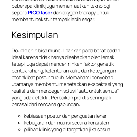
beberapa klinik juga memanfaatkan teknologi
seperti
PICO laser
dan oxygen therapy untuk
membantu tekstur tampak lebih segar.
Kesimpulan
Double chin bisa muncul bahkan pada berat badan
ideal karena tidak hanya disebabkan oleh lemak,
tetapi juga dapat mencerminkan faktor genetik,
bentuk rahang, kelenturan kulit, dan ketegangan
otot akibat postur tubuh. Memahami penyebab
utamanya membantu menetapkan ekspektasi yang
realistis dan mencegah solusi “satu untuk semua”
yang tidak efektif. Perbaikan praktis seringkali
berasal dari rencana gabungan:
kebiasaan postur dan penguatan leher
kebugaran dan nutrisi secara konsisten
pilihan klinis yang ditargetkan jika sesuai