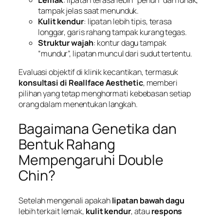
Lemak
: lipatan terasa lebih “penuh” dan lunak,
tampak jelas saat menunduk.
Kulit kendur
: lipatan lebih tipis, terasa
longgar, garis rahang tampak kurang tegas.
Struktur wajah
: kontur dagu tampak
“mundur”, lipatan muncul dari sudut tertentu.
Evaluasi objektif di klinik kecantikan, termasuk
konsultasi di Reallface Aesthetic
, memberi
pilihan yang tetap menghormati kebebasan setiap
orang dalam menentukan langkah.
Bagaimana Genetika dan
Bentuk Rahang
Mempengaruhi Double
Chin?
Setelah mengenali apakah
lipatan bawah dagu
lebih terkait lemak,
kulit kendur
, atau
respons