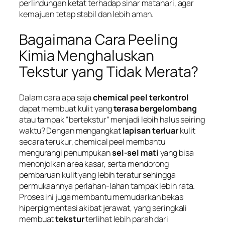
perlindungan ketat terhadap sinar matahari, agar
kemajuan tetap stabil dan lebih aman.
Bagaimana Cara Peeling
Kimia Menghaluskan
Tekstur yang Tidak Merata?
Dalam cara apa saja
chemical peel terkontrol
dapat membuat kulit yang
terasa bergelombang
atau tampak “bertekstur” menjadi lebih halus seiring
waktu? Dengan mengangkat
lapisan terluar
kulit
secara terukur, chemical peel membantu
mengurangi penumpukan
sel-sel mati
yang bisa
menonjolkan area kasar, serta mendorong
pembaruan kulit yang lebih teratur sehingga
permukaannya perlahan-lahan tampak lebih rata.
Proses ini juga membantu memudarkan bekas
hiperpigmentasi akibat jerawat, yang seringkali
membuat
tekstur
terlihat lebih parah dari