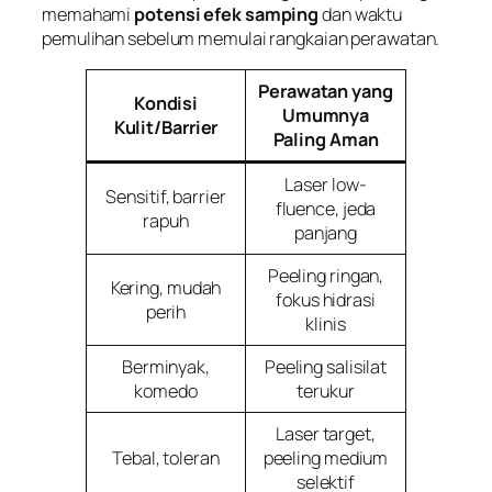
memahami
potensi efek samping
dan waktu
pemulihan sebelum memulai rangkaian perawatan.
Perawatan yang
Kondisi
Umumnya
Kulit/Barrier
Paling Aman
Laser low-
Sensitif, barrier
fluence, jeda
rapuh
panjang
Peeling ringan,
Kering, mudah
fokus hidrasi
perih
klinis
Berminyak,
Peeling salisilat
komedo
terukur
Laser target,
Tebal, toleran
peeling medium
selektif