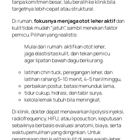
tanpa komitmen besar, lalu beralih ke klinik bila
targetnya lebih cepat atau struktural.
Di rumah,
fokusnya menjaga otot leher aktif
dan
kulit tidak mudah “jatuh”, sambil menekan faktor
pemicu. Pilihan yang realistis:
Mulai dari rumah: aktifkan otot leher,
jaga elastisitas kulit, dan tekan pemicu
agar lipatan bawah dagu berkurang.
latihan chin tuck, peregangan leher, dan
latihan rahang 5–10 menit, 4–5 hari/minggu,
perbaikan postur, batasi menunduk lama,
tidur cukup, hidrasi, dan tabir surya,
kelola lemak tubuh bila meningkat.
Di klinik, dokter dapat menawarkan lipolysis injeksi,
radiofrequency, HIFU, atau liposuction, keputusan
sebaiknya berbasis evaluasi anatomi, biaya, serta
waktu pemulihan yang diinginkan. Untuk
peremajaan dan kualitas kulit di area wajah-leher,