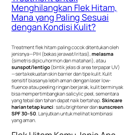
Menghilangkan Flek Hitam,
Mana yang Paling Sesuai
dengan Kondisi Kulit?
Treatment flek hitam paling cocok ditentukan oleh
jenisnya—PIH (bekas jerawat/iritasi),
melasma
(simetris dipicu hormon dan matahari), atau
sunspot/lentigo
(bintik jelas di area terpapar UV)
—serta kekuatan skin barrier dan tipe kulit. Kulit
sensitif biasanya lebih aman dengan laser low-
fluence atau peeling ringan berjarak, kulit berminyak
bisa mempertimbangkan salicylic peel, sementara
yang tebal dan tahan dapat naik bertahap.
Skincare
harian tetap kunci
: satu brightener dan
sunscreen
SPF 30–50
. Lanjutkan untuk melihat kombinasi
yang aman.