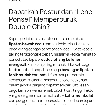
Dapatkah Postur dan “Leher
Ponsel” Memperburuk
Double Chin?
Kapan posisi kepala dan leher mulai membuat
lipatan bawah dagu
tampak lebih jelas, bahkan
pada orang dengan berat badan ideal? Saat kepala
sering terdorong ke depan, misalnya ketika menatap
ponsel atau laptop,
sudut rahang ke leher
mengecil
, kulit dan jaringan lunak di bawah dagu
terdorong berkumpul, sehingga
bayangan lipatan
lebih mudah terlihat
di foto maupun cermin.
Kebiasaan ini dikenal sebagai “phone neck”, dan
dalam jangka panjang dapat memperkuat kesan
dagu berlapis walau lemak tubuh tidak tinggi. Faktor
yang sering menyertai meliputi: –
bahu membulat
dan punggung atas menunduk, – leher depan tegang