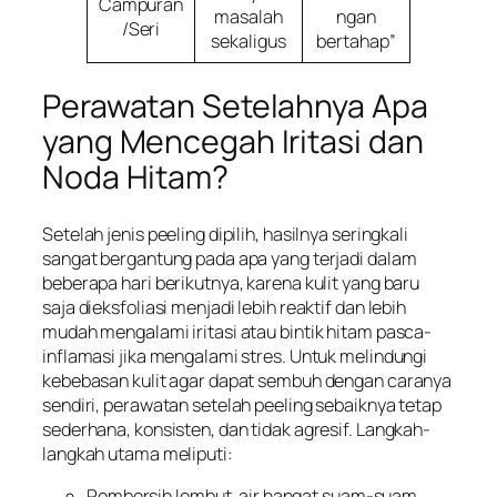
Campuran
masalah
ngan
/Seri
sekaligus
bertahap”
Perawatan Setelahnya Apa
yang Mencegah Iritasi dan
Noda Hitam?
Setelah jenis peeling dipilih, hasilnya seringkali
sangat bergantung pada apa yang terjadi dalam
beberapa hari berikutnya, karena kulit yang baru
saja dieksfoliasi menjadi lebih reaktif dan lebih
mudah mengalami iritasi atau bintik hitam pasca-
inflamasi jika mengalami stres. Untuk melindungi
kebebasan kulit agar dapat sembuh dengan caranya
sendiri, perawatan setelah peeling sebaiknya tetap
sederhana, konsisten, dan tidak agresif. Langkah-
langkah utama meliputi:
Pembersih lembut, air hangat suam-suam