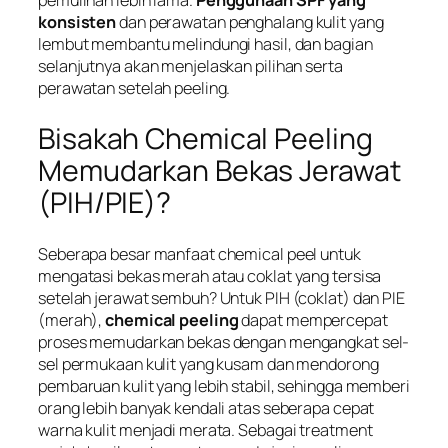
pemulihan lebih lama.
Penggunaan SPF yang
konsisten
dan perawatan penghalang kulit yang
lembut membantu melindungi hasil, dan bagian
selanjutnya akan menjelaskan pilihan serta
perawatan setelah peeling.
Bisakah Chemical Peeling
Memudarkan Bekas Jerawat
(PIH/PIE)?
Seberapa besar manfaat chemical peel untuk
mengatasi bekas merah atau coklat yang tersisa
setelah jerawat sembuh? Untuk PIH (coklat) dan PIE
(merah),
chemical peeling
dapat mempercepat
proses memudarkan bekas dengan mengangkat sel-
sel permukaan kulit yang kusam dan mendorong
pembaruan kulit yang lebih stabil, sehingga memberi
orang lebih banyak kendali atas seberapa cepat
warna kulit menjadi merata. Sebagai treatment