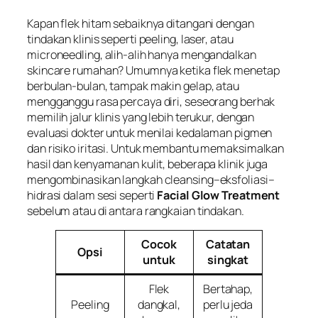
Kapan flek hitam sebaiknya ditangani dengan
tindakan klinis seperti peeling, laser, atau
microneedling, alih-alih hanya mengandalkan
skincare rumahan? Umumnya ketika flek menetap
berbulan-bulan, tampak makin gelap, atau
mengganggu rasa percaya diri, seseorang berhak
memilih jalur klinis yang lebih terukur, dengan
evaluasi dokter untuk menilai kedalaman pigmen
dan risiko iritasi. Untuk membantu memaksimalkan
hasil dan kenyamanan kulit, beberapa klinik juga
mengombinasikan langkah cleansing–eksfoliasi–
hidrasi dalam sesi seperti
Facial Glow Treatment
sebelum atau di antara rangkaian tindakan.
Cocok
Catatan
Opsi
untuk
singkat
Flek
Bertahap,
Peeling
dangkal,
perlu jeda