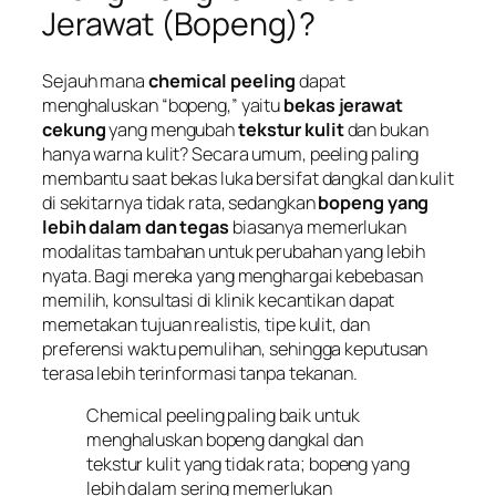
Jerawat (Bopeng)?
Sejauh mana
chemical peeling
dapat
menghaluskan “bopeng,” yaitu
bekas jerawat
cekung
yang mengubah
tekstur kulit
dan bukan
hanya warna kulit? Secara umum, peeling paling
membantu saat bekas luka bersifat dangkal dan kulit
di sekitarnya tidak rata, sedangkan
bopeng yang
lebih dalam dan tegas
biasanya memerlukan
modalitas tambahan untuk perubahan yang lebih
nyata. Bagi mereka yang menghargai kebebasan
memilih, konsultasi di klinik kecantikan dapat
memetakan tujuan realistis, tipe kulit, dan
preferensi waktu pemulihan, sehingga keputusan
terasa lebih terinformasi tanpa tekanan.
Chemical peeling paling baik untuk
menghaluskan bopeng dangkal dan
tekstur kulit yang tidak rata; bopeng yang
lebih dalam sering memerlukan