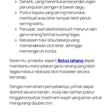
Genetik, yang menentukan kecenderungan
penumpukan jaringan di bawah dagu.
Postur kepala yang sering menunduk,
membuat area leher tampak lebih penuh
seiring waktu.
Penuaan, saat elastisitas kulit menurun dan
garis rahang terlihat kurang tegas.
Kebiasaan tidur atau bekerja yang
memendekkan otot leher, sehingga
memengaruhi kontur.
Selain itu, prosedur seperti
Botox rahang
dapat
membantu menciptakan garis rahang yang lebih
tegas melalui relaksasi otot masseter secara
bertahap.
Dengan memahami penyebabnya, pilihan dapat
diambil secara mandiri, mulai dari latihan postur
hingga konsultasi treatment wajah yang aman untuk
mengurangi double chin.