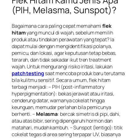
Flek Hitam Kamu Jenis Apa
(PIH, Melasma, Sunspot)?
Bagaimana cara paling cepat memahami
flek
hitam
yang muncul di wajah, sebelum memilih
produk atau tindakan perawatan yang tepat? Ia
dapat mulai dengan mengidentifikasi polanya,
pemicu, dan lokasi, agar keputusan tetap bebas,
terarah, dan tidak sekadar ikut tren treatment
wajah. Untuk mengurangi risiko iritasi, lakukan
patch testing
saat mencoba produk baru terutama
bila kulitmu sensitif. Secara umum, flek hitam
terbagi menjadi: – PIH (post-inflammatory
hyperpigmentation): bekas jerawat atau iritasi,
cenderung datar, warnanya cokelat hingga
keunguan, memudar perlahan bila pemicunya
berhenti. –
Melasma
: bercak simetris di pipi, dahi,
atau atas bibir, sering dipengaruhi hormon dan
matahari, mudah kambuh. – Sunspot (lentigo): titik
cokelat tegas di area sering terpapar UV, biasanya