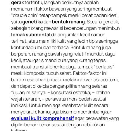
gerak
tertentu, langkah berikutnya adalah
memahami faktor bawaan yang sering membuat
“double chin” tetap tampak meski berat badan ideal,
yaitu
genetika
dan
bentuk rahang
. Secara genetik,
sebagian orang mewarisi kecenderungan menimbun
lemak submental
dalam jumlah kecil namun
terlihat, atau memiliki kulit yang lebih tipis sehingga
kontur dagu mudah terbaca. Bentuk rahang juga
berperan, rahang bawah yang relatif mundur, dagu
kecil, atau garis mandibula yang kurang tegas
membuat transisi leher ke dagu tampak “berlapis”
meski komposisi tubuh sehat. Faktor-faktor ini
bukan kesalahan pribadi, melainkan variasi anatomi,
dan dapat dikelola dengan pilihan yang selaras
tujuan, misalnya: – konsultasi estetika, – latihan
wajah terarah, – perawatan non-bedah sesuai
indikasi. Untuk menjaga kesehatan kulit secara
menyeluruh, kamu juga bisa mempertimbangkan
evaluasi kulit komprehensif
agar perawatan yang
dipilih benar-benar sesuai dengan kebutuhan
kulitmu.