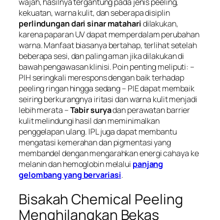
wajah, hasilnya tergantung pada jenis peeling,
kekuatan, warna kulit, dan seberapa disiplin
perlindungan dari sinar matahari
dilakukan,
karena paparan UV dapat memperdalam perubahan
warna. Manfaat biasanya bertahap, terlihat setelah
beberapa sesi, dan paling aman jika dilakukan di
bawah pengawasan klinisi. Poin penting meliputi: –
PIH seringkali merespons dengan baik terhadap
peeling ringan hingga sedang – PIE dapat membaik
seiring berkurangnya iritasi dan warna kulit menjadi
lebih merata –
Tabir surya
dan perawatan barrier
kulit melindungi hasil dan meminimalkan
penggelapan ulang. IPL juga dapat membantu
mengatasi kemerahan dan pigmentasi yang
membandel dengan mengarahkan energi cahaya ke
melanin dan hemoglobin melalui
panjang
gelombang yang bervariasi
.
Bisakah Chemical Peeling
Menghilangkan Bekas