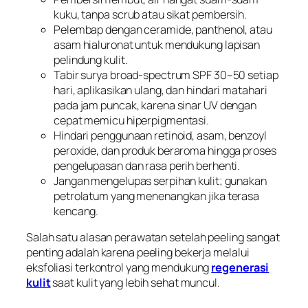
kuku, tanpa scrub atau sikat pembersih.
Pelembap dengan ceramide, panthenol, atau
asam hialuronat untuk mendukung lapisan
pelindung kulit.
Tabir surya broad-spectrum SPF 30–50 setiap
hari, aplikasikan ulang, dan hindari matahari
pada jam puncak, karena sinar UV dengan
cepat memicu hiperpigmentasi.
Hindari penggunaan retinoid, asam, benzoyl
peroxide, dan produk beraroma hingga proses
pengelupasan dan rasa perih berhenti.
Jangan mengelupas serpihan kulit; gunakan
petrolatum yang menenangkan jika terasa
kencang.
Salah satu alasan perawatan setelah peeling sangat
penting adalah karena peeling bekerja melalui
eksfoliasi terkontrol yang mendukung
regenerasi
kulit
saat kulit yang lebih sehat muncul.