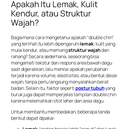
Apakah Itu Lemak, Kulit
Kendur, atau Struktur
Wajah?
Bagaimana cara mengetahui apakah “double chin”
yang terlihat itu lebih dipengaruhi
lemak
, kulit yang
mulai kendur, atau memang
struktur wajah
dan
rahang? Secara sederhana, seseorang bisa
mengamati tekstur dan respons area bawah dagu
saat digerakkan, lalu menilai apakah perubahan
terjadi karena volume, elastisitas, atau bentuk dasar
wajah, tanpa perlu langsung menyalahkan berat
badan. Selain itu, faktor seperti
postur tubuh
yang
buruk juga dapat memperjelas tampilan double chin
karena melemahkan otot leher dan area dagu.
Untuk membantu membedakan, beberapa tanda
berikut dapat dipakai: