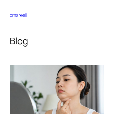
Skip
to
cmsreall
content
Blog