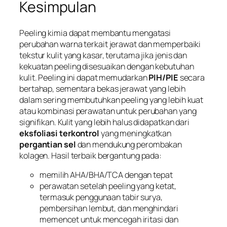
Kesimpulan
Peeling kimia dapat membantu mengatasi
perubahan warna terkait jerawat dan memperbaiki
tekstur kulit yang kasar, terutama jika jenis dan
kekuatan peeling disesuaikan dengan kebutuhan
kulit. Peeling ini dapat memudarkan
PIH/PIE
secara
bertahap, sementara bekas jerawat yang lebih
dalam sering membutuhkan peeling yang lebih kuat
atau kombinasi perawatan untuk perubahan yang
signifikan. Kulit yang lebih halus didapatkan dari
eksfoliasi terkontrol
yang meningkatkan
pergantian sel
dan mendukung perombakan
kolagen. Hasil terbaik bergantung pada:
memilih AHA/BHA/TCA dengan tepat
perawatan setelah peeling yang ketat,
termasuk penggunaan tabir surya,
pembersihan lembut, dan menghindari
memencet untuk mencegah iritasi dan