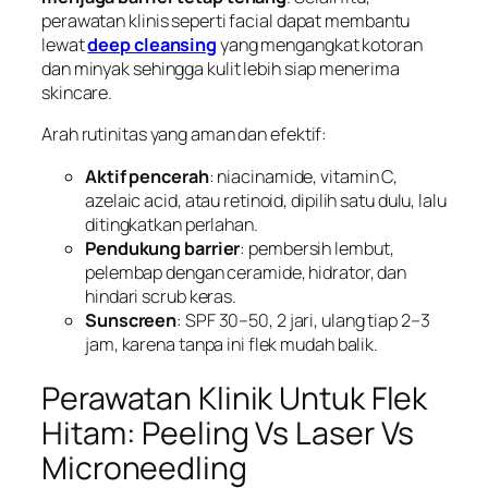
perawatan klinis seperti facial dapat membantu
lewat
deep cleansing
yang mengangkat kotoran
dan minyak sehingga kulit lebih siap menerima
skincare.
Arah rutinitas yang aman dan efektif:
Aktif pencerah
: niacinamide, vitamin C,
azelaic acid, atau retinoid, dipilih satu dulu, lalu
ditingkatkan perlahan.
Pendukung barrier
: pembersih lembut,
pelembap dengan ceramide, hidrator, dan
hindari scrub keras.
Sunscreen
: SPF 30–50, 2 jari, ulang tiap 2–3
jam, karena tanpa ini flek mudah balik.
Perawatan Klinik Untuk Flek
Hitam: Peeling Vs Laser Vs
Microneedling