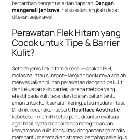
bertambah dengan usia dan paparan.
Dengan
mengenali jenisnya
, risiko salah langkah dapat
ditekan sejak awal.
Perawatan Flek Hitam yang
Cocok untuk Tipe & Barrier
Kulit?
Setelah jenis flek hitam dikenali—apakah PIH,
melasma, atau sunspot—langkah berikutnya adalah
menyesuaikan pilihan perawatan dengan tipe kulit
dan kekuatan skin barrier, karena metode yang
efektif pada kulit tebal dan toleran belum tentu
aman untuk kulit sensitif, kering, atau mudah iritasi.
Di klinik kecantikan seperti
Reallface Aesthetic
,
kebebasan memilih tetap perlu dituntun evaluasi,
agar hasil nyata dicapai tanpa mengorbankan
kenyamanan kulit. Konsultasi dengan tenaga medis
membantu menetapkan strategi bertahap sekaligus