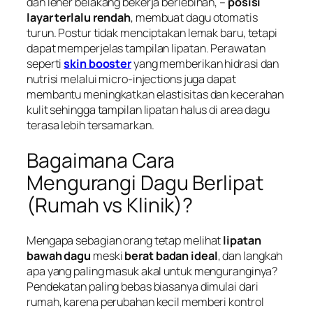
dan leher belakang bekerja berlebihan, –
posisi
layar terlalu rendah
, membuat dagu otomatis
turun. Postur tidak menciptakan lemak baru, tetapi
dapat memperjelas tampilan lipatan. Perawatan
seperti
skin booster
yang memberikan hidrasi dan
nutrisi melalui micro-injections juga dapat
membantu meningkatkan elastisitas dan kecerahan
kulit sehingga tampilan lipatan halus di area dagu
terasa lebih tersamarkan.
Bagaimana Cara
Mengurangi Dagu Berlipat
(Rumah vs Klinik)?
Mengapa sebagian orang tetap melihat
lipatan
bawah dagu
meski
berat badan ideal
, dan langkah
apa yang paling masuk akal untuk menguranginya?
Pendekatan paling bebas biasanya dimulai dari
rumah, karena perubahan kecil memberi kontrol