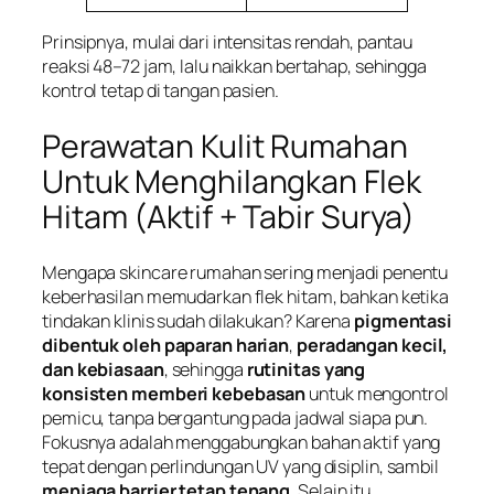
Prinsipnya, mulai dari intensitas rendah, pantau
reaksi 48–72 jam, lalu naikkan bertahap, sehingga
kontrol tetap di tangan pasien.
Perawatan Kulit Rumahan
Untuk Menghilangkan Flek
Hitam (Aktif + Tabir Surya)
Mengapa skincare rumahan sering menjadi penentu
keberhasilan memudarkan flek hitam, bahkan ketika
tindakan klinis sudah dilakukan? Karena
pigmentasi
dibentuk oleh paparan harian
,
peradangan kecil,
dan kebiasaan
, sehingga
rutinitas yang
konsisten memberi kebebasan
untuk mengontrol
pemicu, tanpa bergantung pada jadwal siapa pun.
Fokusnya adalah menggabungkan bahan aktif yang
tepat dengan perlindungan UV yang disiplin, sambil
menjaga barrier tetap tenang
. Selain itu,