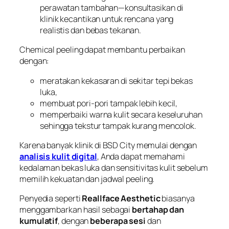
perawatan tambahan—konsultasikan di
klinik kecantikan untuk rencana yang
realistis dan bebas tekanan.
Chemical peeling dapat membantu perbaikan
dengan:
meratakan kekasaran di sekitar tepi bekas
luka,
membuat pori-pori tampak lebih kecil,
memperbaiki warna kulit secara keseluruhan
sehingga tekstur tampak kurang mencolok.
Karena banyak klinik di BSD City memulai dengan
analisis kulit digital
, Anda dapat memahami
kedalaman bekas luka dan sensitivitas kulit sebelum
memilih kekuatan dan jadwal peeling.
Penyedia seperti
Reallface Aesthetic
biasanya
menggambarkan hasil sebagai
bertahap dan
kumulatif
, dengan
beberapa sesi
dan