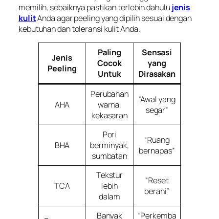
memilih, sebaiknya pastikan terlebih dahulu
jenis
kulit
Anda agar peeling yang dipilih sesuai dengan
kebutuhan dan toleransi kulit Anda.
Paling
Sensasi
Jenis
Cocok
yang
Peeling
Untuk
Dirasakan
Perubahan
“Awal yang
AHA
warna,
segar”
kekasaran
Pori
“Ruang
BHA
berminyak,
bernapas”
sumbatan
Tekstur
“Reset
TCA
lebih
berani”
dalam
Banyak
“Perkemba